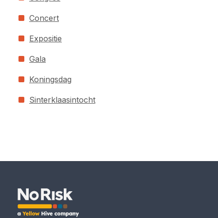
Concert
Expositie
Gala
Koningsdag
Sinterklaasintocht