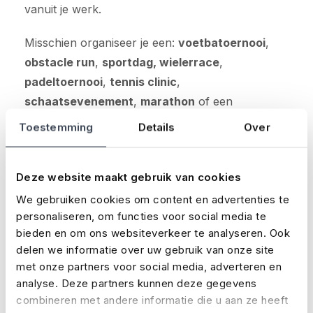
vanuit je werk.
Misschien organiseer je een:
voetbatoernooi
,
obstacle run
,
sportdag, wielerrace
,
padeltoernooi
,
tennis clinic
,
schaatsevenement
,
marathon
of een
kitesurfwedstrijd
?
Toestemming
Details
Over
De verzekering en de premie sluiten altijd aan op
jouw evenement. Je kiest zelf welke dekkingen je
Deze website maakt gebruik van cookies
wel en niet wil verzekeren. Benieuwd hoeveel
We gebruiken cookies om content en advertenties te
premie je gaat betalen?
personaliseren, om functies voor social media te
bieden en om ons websiteverkeer te analyseren. Ook
delen we informatie over uw gebruik van onze site
Bereken je premie
met onze partners voor social media, adverteren en
analyse. Deze partners kunnen deze gegevens
Vraag een offerte aan
combineren met andere informatie die u aan ze heeft