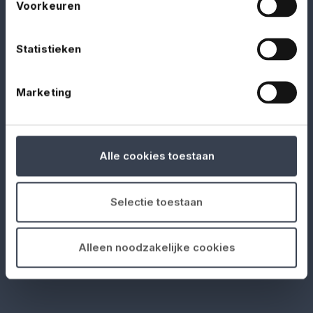
Voorkeuren
KVK-nummer: 76751759
Statistieken
AFM-nummer: 12016958
Marketing
Alle cookies toestaan
Documenten
Download hier onze dienstenwijzer,
voorwaarden, verzekeringskaarten en andere
Selectie toestaan
documenten.
Alleen noodzakelijke cookies