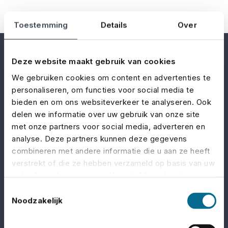
Toestemming
Details
Over
Deze website maakt gebruik van cookies
We gebruiken cookies om content en advertenties te
personaliseren, om functies voor social media te
bieden en om ons websiteverkeer te analyseren. Ook
No Risk – onderdeel van
Yellow Hive
– is de
delen we informatie over uw gebruik van onze site
verzekeringsspecialist voor de evenementen-,
met onze partners voor social media, adverteren en
entertainment- en filmindustrie. Je kan bij ons
analyse. Deze partners kunnen deze gegevens
combineren met andere informatie die u aan ze heeft
terecht voor passende verzekeringen die je
verstrekt of die ze hebben verzameld op basis van uw
beschermen tegen de specifieke risico’s van jouw
gebruik van hun services. U gaat akkoord met onze
branche
cookies als u onze website blijft gebruiken.
Toestemmingsselectie
Noodzakelijk
LinkedIn
Facebook