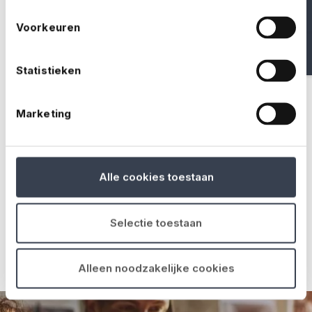
25
+9.500 polissen vorig
Voorkeuren
25 medewerkers
jaar
Statistieken
Marketing
7
24/7
Actief in 7 landen
24/7 bereikbaar
Alle cookies toestaan
+15
Selectie toestaan
Ruim 15 jaar ervaring
Alleen noodzakelijke cookies