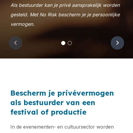
Als bestuurder kan je privé aansprakelijk worden
verzekerd zijn.
gesteld. Met No Risk bescherm je je persoonlijke
vermogen.
No worries. No Risk.
Vorige
Volg
Bescherm je privévermogen
als bestuurder van een
festival of productie
In de evenementen- en cultuursector worden