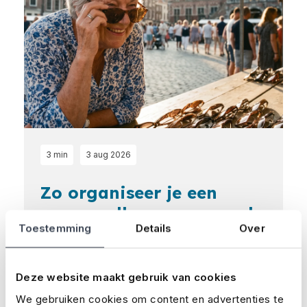
3 min
3 aug 2026
Zo organiseer je een
succesvolle, maar vooral
Toestemming
Details
Over
veilige braderie
Een braderie organiseren brengt leven in
Deze website maakt gebruik van cookies
de brouwerij en gezelligheid in de straten.
We gebruiken cookies om content en advertenties te
Straten vol kramen, lokale ondernemers