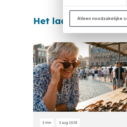
Het laatste nieuws
Alleen noodzakelijke 
Loading...
3 min
3 aug 2026