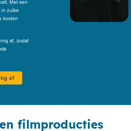
alt. Met een
 in zulke
e kosten
ring af, zodat
nde
ing af
en filmproducties