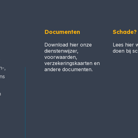
Documenten
Schade?
Download hier onze
Lees hier 
dienstenwijzer,
doen bij s
voorwaarden,
e
verzekeringskaarten en
n-,
andere documenten.
ons
n