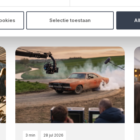
cookies
Selectie toestaan
Al
3 min
28 jul 2026