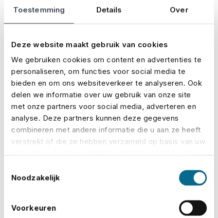
kunnen worden. Deze verzekering vergoedt
Toestemming
Details
Over
de extra kosten die je in zo’n geval moet
maken.
Deze website maakt gebruik van cookies
Extra kosten
We gebruiken cookies om content en advertenties te
Als een productie moet worden afgelast,
personaliseren, om functies voor social media te
bieden en om ons websiteverkeer te analyseren. Ook
uitgesteld of onderbroken, worden de kosten
delen we informatie over uw gebruik van onze site
die je al hebt gemaakt en de extra kosten die
met onze partners voor social media, adverteren en
je nog moet maken vergoed.
analyse. Deze partners kunnen deze gegevens
combineren met andere informatie die u aan ze heeft
Productiemateriaal
verstrekt of die ze hebben verzameld op basis van uw
Als spullen die tijdens een productie gebruikt
gebruik van hun services. U gaat akkoord met onze
cookies als u onze website blijft gebruiken.
worden beschadigd raken, kapotgaan of
Toestemmingsselectie
Noodzakelijk
kwijtraken, dan betaalt de verzekeraar de
waarde van deze materialen. Denk
Voorkeuren
bijvoorbeeld aan camera’s, lenzen,