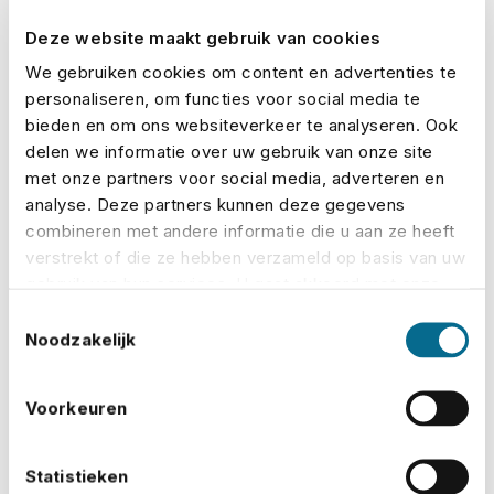
te veel af, en ook niet te weinig
. Voor grotere of
Deze website maakt gebruik van cookies
complexere evenementen denken we graag mee over
We gebruiken cookies om content en advertenties te
de juiste oplossing. We kunnen dan bijvoorbeeld
personaliseren, om functies voor social media te
samen een heldere event risicoanalyse maken, zodat
bieden en om ons websiteverkeer te analyseren. Ook
je precies weet welke risico’s spelen en welke
dekking
delen we informatie over uw gebruik van onze site
daar het beste bij past. Maar ook als je alles zelf regelt,
met onze partners voor social media, adverteren en
analyse. Deze partners kunnen deze gegevens
kun je vertrouwen op de flexibiliteit van onze
combineren met andere informatie die u aan ze heeft
verzekering.
verstrekt of die ze hebben verzameld op basis van uw
gebruik van hun services. U gaat akkoord met onze
Als het misgaat, staan we naast je
cookies als u onze website blijft gebruiken.
Toestemmingsselectie
Noodzakelijk
Soms loopt een evenement anders dan gepland.
Er
waait een tent weg, iemand raakt gewond, of er
Voorkeuren
ontstaat schade aan gehuurde geluidsapparatuur
.
In zulke gevallen zijn we bereikbaar, snel en
Statistieken
betrokken. We hebben vaker meegemaakt dat we ’s