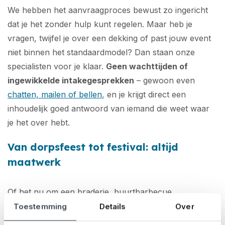
We hebben het aanvraagproces bewust zo ingericht
dat je het zonder hulp kunt regelen. Maar heb je
vragen, twijfel je over een dekking of past jouw event
niet binnen het standaardmodel? Dan staan onze
specialisten voor je klaar.
Geen wachttijden of
ingewikkelde intakegesprekken
– gewoon even
chatten, mailen of bellen
, en je krijgt direct een
inhoudelijk goed antwoord van iemand die weet waar
je het over hebt.
Van dorpsfeest tot festival: altijd
maatwerk
Of het nu om een braderie, buurtbarbecue,
sportevenement
of meerdaags
festival
gaat: je kiest
Toestemming
Details
Over
altijd zelf wat je wel en niet verzekert.
Zo sluit je nooit