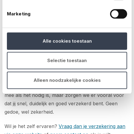
nachts zijn gebeld en direct naar een festivalterrein zijn
gereden om te helpen bij schade. Dan wil je iemand die
Marketing
weet hoe het werkt – en die meteen schakelt.
Waarom No Risk?
Alle cookies toestaan
Wij doen niets anders dan evenementenverzekeringen.
Selectie toestaan
We kennen de risico’s, snappen de dynamiek van een
eventdag en weten hoe belangrijk het is dat alles
soepel loopt. Als partner voor
Alleen noodzakelijke cookies
evenementenverzekeringen denken we niet alleen
mee als het nodig is, maar zorgen we er vooral voor
dat jij snel, duidelijk en goed verzekerd bent. Geen
gedoe, wel zekerheid.
Wil je het zelf ervaren?
Vraag dan je verzekering aan