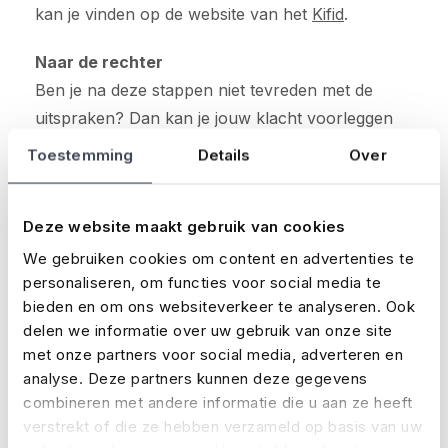
kan je vinden op de website van het
Kifid
.
Naar de rechter
Ben je na deze stappen niet tevreden met de
uitspraken? Dan kan je jouw klacht voorleggen
aan de burgerlijke rechter.
Toestemming
Details
Over
De rechter beoordeelt de zaak niet opnieuw,
maar voert een beperkte toets uit betreft de
Deze website maakt gebruik van cookies
inhoud en de totstandkoming van de bindende
We gebruiken cookies om content en advertenties te
uitspraak.
personaliseren, om functies voor social media te
bieden en om ons websiteverkeer te analyseren. Ook
delen we informatie over uw gebruik van onze site
met onze partners voor social media, adverteren en
analyse. Deze partners kunnen deze gegevens
combineren met andere informatie die u aan ze heeft
Het laatste nieuws
verstrekt of die ze hebben verzameld op basis van uw