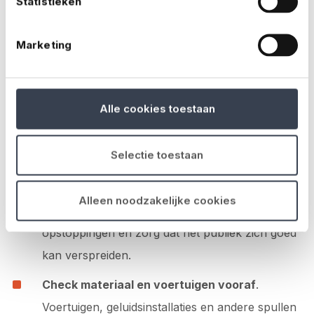
Statistieken
rondom je evenement al beperken. Denk bijvoorbeeld
aan:
Marketing
Zorg voor herkenbare kleding voor
vrijwilligers
. Zo weten bezoekers meteen bij wie
ze terecht kunnen.
Alle cookies toestaan
Zet EHBO en veiligheid zichtbaar neer.
Denk
Selectie toestaan
aan een EHBO-post, een veiligheidscoördinator
en duidelijke communicatie.
Alleen noodzakelijke cookies
Duidelijke routes en afzettingen
. Voorkom
opstoppingen en zorg dat het publiek zich goed
kan verspreiden.
Check materiaal en voertuigen vooraf
.
Voertuigen, geluidsinstallaties en andere spullen