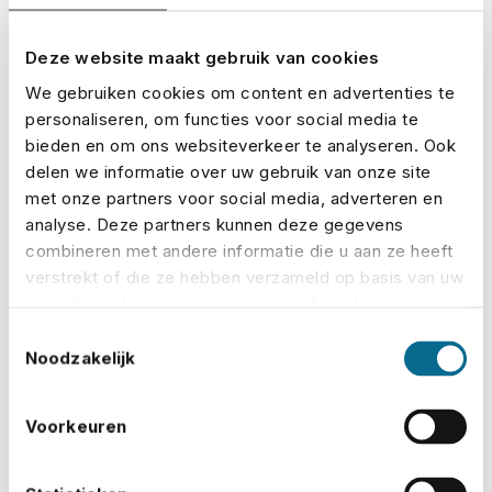
evenement. Denk aan een kind dat valt en gewond
raakt, een praalwagen die iets beschadigt, of een
Deze website maakt gebruik van cookies
speakerinstallatie die kapotgaat door regen. Ook als de
We gebruiken cookies om content en advertenties te
intocht onverwacht niet doorgaat, kunnen de kosten
personaliseren, om functies voor social media te
bieden en om ons websiteverkeer te analyseren. Ook
flink oplopen.
delen we informatie over uw gebruik van onze site
met onze partners voor social media, adverteren en
Met een evenementenverzekering hoef je dat risico
analyse. Deze partners kunnen deze gegevens
niet zelf te dragen. Je kiest zelf welke onderdelen je
combineren met andere informatie die u aan ze heeft
wilt verzekeren, afgestemd op jouw intocht. Alles is
verstrekt of die ze hebben verzameld op basis van uw
eenvoudig
online te regelen
– en je
ziet direct wat het
gebruik van hun services. U gaat akkoord met onze
kost
.
cookies als u onze website blijft gebruiken.
Toestemmingsselectie
Noodzakelijk
Praktische tips: zo houd je je intocht
veilig
Voorkeuren
Met een paar simpele maatregelen kun je veel risico’s