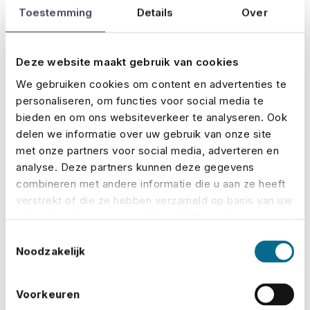
Toestemming
Details
Over
Deze website maakt gebruik van cookies
We gebruiken cookies om content en advertenties te
personaliseren, om functies voor social media te
bieden en om ons websiteverkeer te analyseren. Ook
delen we informatie over uw gebruik van onze site
met onze partners voor social media, adverteren en
analyse. Deze partners kunnen deze gegevens
3 min
28 jul 2026
combineren met andere informatie die u aan ze heeft
verstrekt of die ze hebben verzameld op basis van uw
Is die auto tijdens de
gebruik van hun services. U gaat akkoord met onze
cookies als u onze website blijft gebruiken.
opnames wel verzekerd?
Toestemmingsselectie
Noodzakelijk
Je hebt de perfecte auto geregeld voor je
videoclip, serie of film. Oké, dat ding kost
Voorkeuren