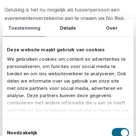
Gelukkig is het nu mogelijk als tussenpersoon een
evenementenverzekering aan te vragen via No Risk.
No Risk is in Nederland dé specialist op het gebied van
Toestemming
Details
Over
evenementenverzekeringen, met veel ervaring met het
verzekeren van alle soorten evenementen in binnen-
Deze website maakt gebruik van cookies
en buitenland – van grote festivals zoals Lowlands,
We gebruiken cookies om content en advertenties te
Mysteryland en Pride Amsterdam, tot aan beurzen,
personaliseren, om functies voor social media te
concerten, bruiloften en dorpsfeesten.
bieden en om ons websiteverkeer te analyseren. Ook
delen we informatie over uw gebruik van onze site
Op onze website staat een handige aanvraagtool,
waar
met onze partners voor social media, adverteren en
je snel en makkelijk kan berekenen hoeveel premie je
analyse. Deze partners kunnen deze gegevens
klant gaat betalen voor het verzekeren van haar
combineren met andere informatie die u aan ze heeft
dorpsfeest. Je kan de verzekering daar ook meteen
verstrekt of die ze hebben verzameld op basis van uw
gebruik van hun services. U gaat akkoord met onze
afsluiten. Anders dan bij verzekeraars heb je de polis
cookies als u onze website blijft gebruiken.
dan over het algemeen al binnen een dag. En omdat
Toestemmingsselectie
Noodzakelijk
wij gespecialiseerd zijn in het verzekeren van