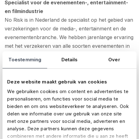
Specialist voor de evenementen-, entertainment-
en filmindustrie
No Risk is in Nederland de specialist op het gebied van
verzekeringen voor de media-, entertainment en de
evenementenbranche. We hebben jarenlange ervaring
met het verzekeren van alle soorten evenementen in
binnen- en buitenland – van grote festivals zoals
Toestemming
Details
Over
Lowlands, Mysteryland en Pride Amsterdam, tot aan
beurzen, concerten, bruiloften en dorpsfeesten.
Bovendien is No Risk ook dé gespecialiseerde
Deze website maakt gebruik van cookies
verzekeringspartner voor de media- en filmindustrie.
We gebruiken cookies om content en advertenties te
We verzekeren allerlei soorten filmproducties,
personaliseren, om functies voor social media te
bieden en om ons websiteverkeer te analyseren. Ook
variërend van grote Netflix-series tot documentaires,
delen we informatie over uw gebruik van onze site
commercials en videoclips.
met onze partners voor social media, adverteren en
analyse. Deze partners kunnen deze gegevens
Online aan te vragen voor tussenpersonen
combineren met andere informatie die u aan ze heeft
Tussenpersonen kunnen op de website van No Risk