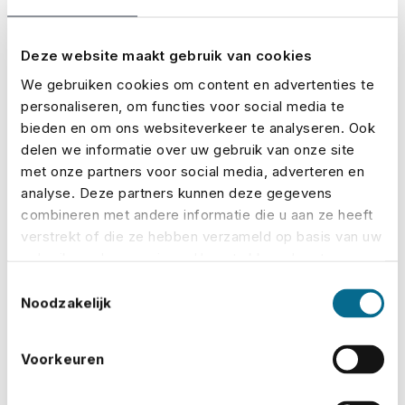
naar No Risk komen, maar dat onze kennis en
ervaring vooral ook bij schade goed van pas komt:
Deze website maakt gebruik van cookies
“ De expertise van No Risk komt helemaal tot uiting als
We gebruiken cookies om content en advertenties te
er schade is. Dan blijkt pas goed wat ons
personaliseren, om functies voor social media te
onderscheidend maakt. Want we zijn 24/7 bereikbaar
bieden en om ons websiteverkeer te analyseren. Ook
en trekken er desnoods ‘s nachts op uit om een schade
delen we informatie over uw gebruik van onze site
met onze partners voor social media, adverteren en
te regelen en de organisatie te helpen. Dat gebeurt ook
analyse. Deze partners kunnen deze gegevens
al in het voortraject, bijvoorbeeld als er slecht weer
combineren met andere informatie die u aan ze heeft
dreigt bij een outdoor event. Via onze meteoservice
verstrekt of die ze hebben verzameld op basis van uw
kunnen we van minuut tot minuut in de gaten houden
gebruik van hun services. U gaat akkoord met onze
hoe het weer zich ontwikkelt en kunnen we voorzorgs-
cookies als u onze website blijft gebruiken.
Toestemmingsselectie
maatregelen adviseren.” “
Noodzakelijk
Lees het hele artikel hier online
.
Voorkeuren