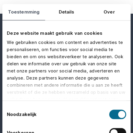
Toestemming
Details
Over
Deze website maakt gebruik van cookies
We gebruiken cookies om content en advertenties te
personaliseren, om functies voor social media te
bieden en om ons websiteverkeer te analyseren. Ook
No Risk – onderdeel van
Yellow Hive
– is de
delen we informatie over uw gebruik van onze site
verzekeringsspecialist voor de evenementen-,
met onze partners voor social media, adverteren en
entertainment- en filmindustrie. Je kan bij ons
analyse. Deze partners kunnen deze gegevens
terecht voor passende verzekeringen die je
combineren met andere informatie die u aan ze heeft
beschermen tegen de specifieke risico’s van jouw
verstrekt of die ze hebben verzameld op basis van uw
gebruik van hun services. U gaat akkoord met onze
branche
cookies als u onze website blijft gebruiken.
Toestemmingsselectie
Noodzakelijk
LinkedIn
Facebook
Voorkeuren