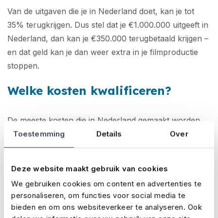
Van de uitgaven die je in Nederland doet, kan je tot
35% terugkrijgen. Dus stel dat je €1.000.000 uitgeeft in
Nederland, dan kan je €350.000 terugbetaald krijgen –
en dat geld kan je dan weer extra in je filmproductie
stoppen.
Welke kosten kwalificeren?
De meeste kosten die in Nederland gemaakt worden,
kwalificeren voor de incentive-regeling. Denk
Toestemming
Details
Over
bijvoorbeeld aan locaties, cast en crew en de
postproductie – maar ook verzekeringen tellen mee.
Deze website maakt gebruik van cookies
Je
mediaproductieverzekering
,
completion
We gebruiken cookies om content en advertenties te
bond
en
E&O-verzekering
mag je dus ook opvoeren
personaliseren, om functies voor social media te
als in Nederland gemaakte kosten. Welke kosten
bieden en om ons websiteverkeer te analyseren. Ook
precies wel en niet kwalificeren, lees je op de
website