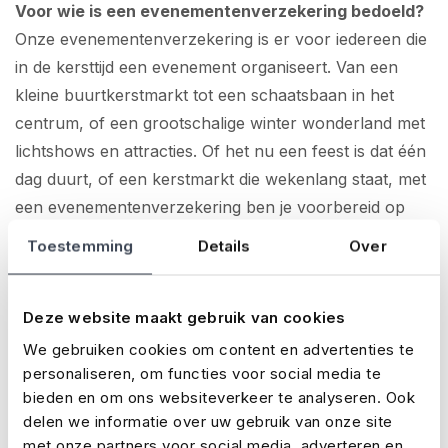
Voor wie is een evenementenverzekering bedoeld?
Onze evenementenverzekering is er voor iedereen die
in de kersttijd een evenement organiseert. Van een
kleine buurtkerstmarkt tot een schaatsbaan in het
centrum, of een grootschalige winter wonderland met
lichtshows en attracties. Of het nu een feest is dat één
dag duurt, of een kerstmarkt die wekenlang staat, met
een evenementenverzekering ben je voorbereid op
onverwachte situaties gedurende de hele looptijd van
Toestemming
Details
Over
je evenement.
Deze website maakt gebruik van cookies
Wat dekt onze verzekering voor kerstmarkten en -
evenementen?
We gebruiken cookies om content en advertenties te
personaliseren, om functies voor social media te
Afhankelijk van jouw wensen en de aard van het
bieden en om ons websiteverkeer te analyseren. Ook
evenement biedt onze verzekering onder andere
delen we informatie over uw gebruik van onze site
dekking voor:
met onze partners voor social media, adverteren en