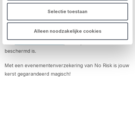
bezorgen.
Selectie toestaan
Wil je weten hoeveel premie je betaalt voor het
verzekeren van jouw ijsbaan, kerstmarkt of kerst-
Alleen noodzakelijke cookies
evenement?
Bereken het hier
! Je kan de verzekering
ook
direct online afsluiten
, zodat je evenement meteen
beschermd is.
Met een evenementenverzekering van No Risk is jouw
kerst gegarandeerd magisch!