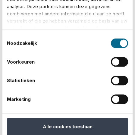
analyse. Deze partners kunnen deze gegevens
Annulering: bijvoorbeeld door extreme
combineren met andere informatie die u aan ze heeft
weersomstandigheden of andere onvoorziene
verstrekt of die ze hebben verzameld op basis van uw
gebruik van hun services. U gaat akkoord met onze
gebeurtenissen.
cookies als u onze website blijft gebruiken.
Toestemmingsselectie
Aansprakelijkheid: voor schade aan materialen,
Noodzakelijk
bezoekers of personeel.
Voorkeuren
Schade aan en diefstal van gehuurde en eigen
spullen: bijvoorbeeld kraampjes, lichtinstallaties
Statistieken
of ijsbaan-apparatuur.
Marketing
Vier de feestdagen zonder zorgen
Een onvergetelijke kerstervaring begint met een goede
planning en de juiste verzekering. Zo houd je de focus
Alle cookies toestaan
op wat écht telt: bezoekers een warme, feestelijke tijd