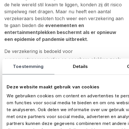
de hele wereld stil kwam te liggen, konden zij dit risico
simpelweg niet dragen. Maar nu heeft een aantal
verzekeraars besloten toch weer een verzekering aan
te gaan bieden die
evenementen en
entertainmentplekken beschermt als er opnieuw
een epidemie of pandemie uitbreekt
.
De verzekering is bedoeld voor
evenementenorganisaties en openbare plekken zoals
Toestemming
Details
stadions, pretparken, dierentuinen, bioscopen en
theaters. Als er een nieuwe epidemie of pandemie
uitbreekt waardoor evenementen moeten worden
Deze website maakt gebruik van cookies
afgelast en openbare entertainmentplekken hun
We gebruiken cookies om content en advertenties te pers
deuren moeten sluiten, dan zorgt deze nieuwe
om functies voor social media te bieden en om ons webs
verzekering ervoor dat de vaste lasten van deze
te analyseren. Ook delen we informatie over uw gebruik v
bedrijven zijn gedekt. Dit geldt voor nieuwe uitbraken;
met onze partners voor social media, adverteren en anal
partners kunnen deze gegevens combineren met andere i
tegen COVID-19 kunnen zij nog steeds niet verzekerd