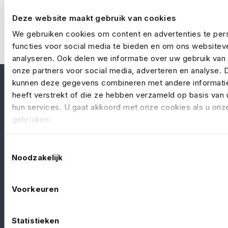
Deze website maakt gebruik van cookies
We gebruiken cookies om content en advertenties te per
functies voor social media te bieden en om ons websitev
analyseren. Ook delen we informatie over uw gebruik van
onze partners voor social media, adverteren en analyse. 
kunnen deze gegevens combineren met andere informatie
heeft verstrekt of die ze hebben verzameld op basis van 
hun services. U gaat akkoord met onze cookies als u onze 
gebruiken.
No Risk – onderdeel van
Yellow Hive
– is de
Toestemmingsselectie
verzekeringsspecialist voor de evenementen-,
Noodzakelijk
entertainment- en filmindustrie. Je kan bij ons
terecht voor passende verzekeringen die je
Voorkeuren
beschermen tegen de specifieke risico’s van jouw
branche
Statistieken