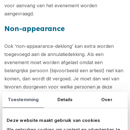
voor aanvang van het evenement worden
aangevraagd.
Non-appearance
Ook ‘non-appearance-dekking’ kan extra worden
toegevoegd aan de annulatiedekking. Als een
evenement moet worden afgelast omdat een
belangrijke persoon (bijvoorbeeld een artiest) niet kan
komen, dan wordt dit vergoed. Je moet dan wel van
tevoren doorgeven voor welke personen je deze
dekking wil afsluiten.
Toestemming
Details
Over
Materiaal
Deze website maakt gebruik van cookies
Bij het organiseren van een evenement maak je vaak
We gebruiken cookies om content en advertenties te