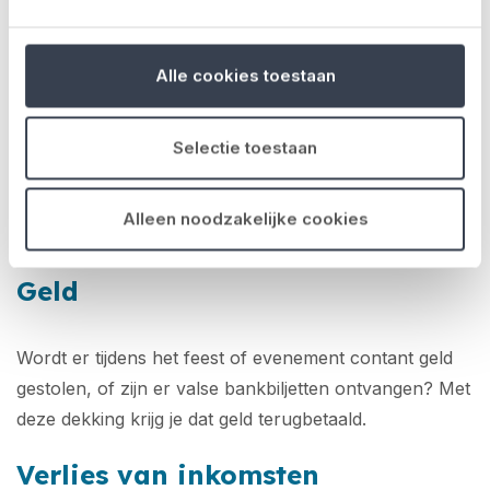
Ongevallen
Alle cookies toestaan
Als er tijdens jouw feest of evenement een ongeluk
gebeurt, dan zorgt deze dekking ervoor dat de
Selectie toestaan
medische kosten worden vergoed, of dat er een
uitkering wordt uitbetaald aan de betrokkene of
Alleen noodzakelijke cookies
nabestaanden.
Geld
Wordt er tijdens het feest of evenement contant geld
gestolen, of zijn er valse bankbiljetten ontvangen? Met
deze dekking krijg je dat geld terugbetaald.
Verlies van inkomsten