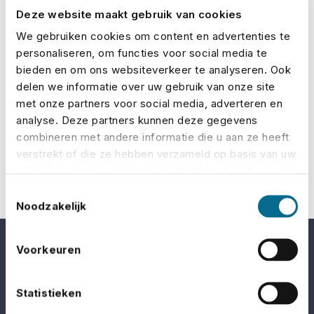
bent (als je dat al bent). Maar heb je wel goed
Deze website maakt gebruik van cookies
nagedacht over het te verzekeren bedrag?”
We gebruiken cookies om content en advertenties te
personaliseren, om functies voor social media te
Deze en meer van dit soort vragen worden
bieden en om ons websiteverkeer te analyseren. Ook
beantwoord in het interessante artikel dat Event
delen we informatie over uw gebruik van onze site
met onze partners voor social media, adverteren en
Inspiration heeft geschreven over No Risk.
analyse. Deze partners kunnen deze gegevens
combineren met andere informatie die u aan ze heeft
Lees het hele artikel hier
.
verstrekt of die ze hebben verzameld op basis van uw
gebruik van hun services. U gaat akkoord met onze
cookies als u onze website blijft gebruiken.
Toestemmingsselectie
Noodzakelijk
Voorkeuren
Statistieken