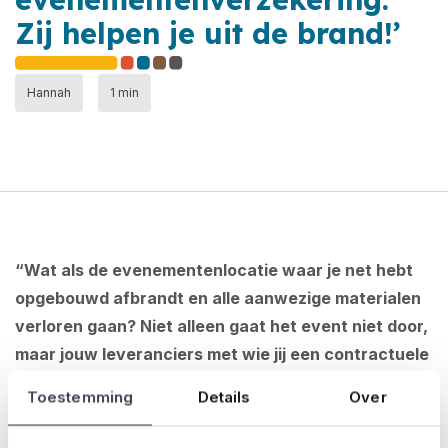
Zij helpen je uit de brand!’
Hannah
1 min
“Wat als de evenementenlocatie waar je net hebt
opgebouwd afbrandt en alle aanwezige materialen
verloren gaan? Niet alleen gaat het event niet door,
maar jouw leveranciers met wie jij een contractuele
afspraak hebt gemaakt willen hun materiaal
Toestemming
Details
Over
vergoed zien. Dat betekent ‘de nieuwprijs’, niet ‘de
verhuurprijs’. Dan is het maar goed dat je verzekerd