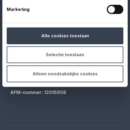
No Risk – onderdeel van
Yellow Hive
– is de
Marketing
verzekeringsspecialist voor de evenementen-,
entertainment- en filmindustrie. Je kan bij ons
terecht voor passende verzekeringen die je
Alle cookies toestaan
beschermen tegen de specifieke risico’s van jouw
branche
Selectie toestaan
LinkedIn
Facebook
Alleen noodzakelijke cookies
KVK-nummer: 76751759
AFM-nummer: 12016958