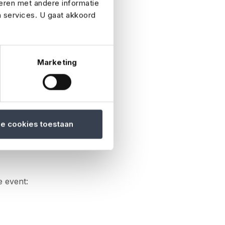
eren met andere informatie
n services. U gaat akkoord
duitgangen en
 wat je doet als er
Marketing
ng als om
er nadenkt en dat
le cookies toestaan
e event: