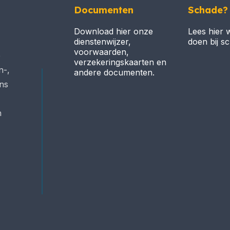
Documenten
Schade?
Download hier onze
Lees hier 
dienstenwijzer,
doen bij s
voorwaarden,
e
verzekeringskaarten en
n-,
andere documenten.
ons
n