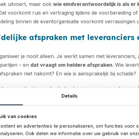
aak uitvoert, maar ook
wie eindverantwoordelijk is als e
Dat voorkomt ruis en vertraging tijdens de voorbereiding of 
deling binnen de eventorganisatie voorkomt verrassingen 
delijke afspraken met leveranciers 
aniseer je nooit alleen. Je werkt samen met leveranciers, 
partijen – en
dat vraagt om heldere afspraken
. Wie lever
 afspraken niet nakomt? En wie is aansprakelijk bij schade?
acten op orde zijn en check de algemene voorwaarden van l
Details
 verzekeringen regelt. Denk daarbij ook goed na over materi
atuur, tenten of podia. Hier ontstaat namelijk vaak onduidel
ordelijk is voor het
afsluiten van de (juiste) verzekerin
uik van cookies
ecies verzekerd moet worden
. Door dit vooraf goed te 
ntent en advertenties te personaliseren, om functies voor s
assingen achteraf. No Risk kan hier natuurlijk ook advies o
nalyseren. Ook delen we informatie over uw gebruik van onz