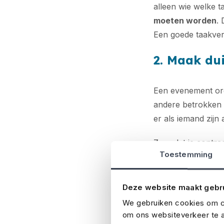
alleen wie welke t
moeten worden
. 
Een goede taakver
2. Maak dui
Een evenement org
andere betrokken 
er als iemand zijn
Zorg dat je contr
Toestemming
leg vast wie welke
zoals geluidsappar
over
wie verantwo
Deze website maakt gebr
welke waarde pr
We gebruiken cookies om co
je vervelende verr
om ons websiteverkeer te a