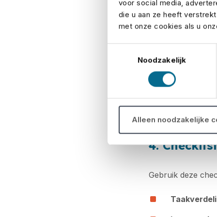
voor social media, adverte
3. Veilighe
die u aan ze heeft verstrek
met onze cookies als u onze
Veiligheid begint b
Toestemmingsselectie
duidelijke ontrui
Noodzakelijk
iets misgaat – van 
Voor grotere evene
aansprakelijkheids
Alleen noodzakelijke 
dit goed geregeld i
4. Checklis
Gebruik deze check
Taakverdel