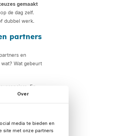
r keuzes gemaakt
op de dag zelf.
of dubbel werk.
en partners
partners en
t wat? Wat gebeurt
everanciers. En
Over
alen die je huurt,
ijkheid – zowel
g(en)
, als over
bespreken voorkom
ocial media te bieden en
ver geven.
e site met onze partners