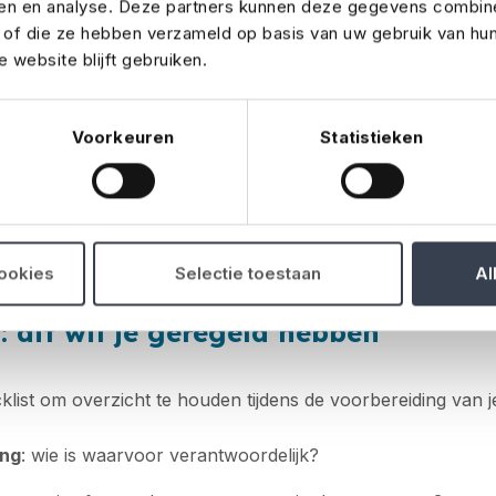
ren en analyse. Deze partners kunnen deze gegevens combin
idsmaatregelen: voorkom risico’s
t of die ze hebben verzameld op basis van uw gebruik van hu
 website blijft gebruiken.
ij voorbereiding. Zorg dat er
EHBO-posts, beveiliging, noo
mingsroutes
geregeld zijn. In een
veiligheidsplan
leg je vast
Voorkeuren
Statistieken
kleine incidenten tot calamiteiten.
menten is zo’n plan verplicht – zowel voor je je vergunni
dekking te kunnen afsluiten. Zorg dus dat je hier op tijd ov
cookies
Selectie toestaan
Al
s.
t: dit wil je geregeld hebben
list om overzicht te houden tijdens de voorbereiding van j
ing
: wie is waarvoor verantwoordelijk?