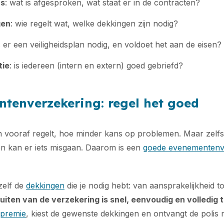
rs
: wat is afgesproken, wat staat er in de contracten?
gen
: wie regelt wat, welke dekkingen zijn nodig?
is er een veiligheidsplan nodig, en voldoet het aan de eisen?
ie
: is iedereen (intern en extern) goed gebriefd?
ntenverzekering: regel het goed
n vooraf regelt, hoe minder kans op problemen. Maar zelf
n kan er iets misgaan. Daarom is een
goede evenementenv
 zelf de
dekkingen
die je nodig hebt: van aansprakelijkheid to
luiten van de verzekering is snel, eenvoudig en volledig
 premie
, kiest de gewenste dekkingen en ontvangt de polis 