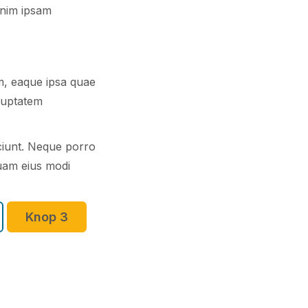
 enim ipsam
m, eaque ipsa quae
oluptatem
sciunt. Neque porro
quam eius modi
Knop 3