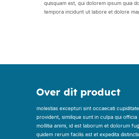
quisquam est, qui dolorem ipsum quia dol
tempora incidunt ut labore et dolore m
Over dit product
molestias excepturi sint occaecati cupiditat
provident, similique sunt in culpa qui offici
mollitia animi, id est laborum et dolorum fu
quidem rerum facilis est et expedita distinct