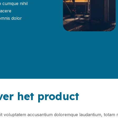
o cumque nihil
facere
omnis dolor
ver het product
r sit voluptatem accusantium doloremque laudantium, totam