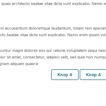
et quasi architecto beatae vitae dicta sunt explicabo. Nemo
atem accusantium doloremque laudantium, totam rem aperia
hitecto beatae vitae dicta sunt explicabo. Nemo enim ipsam v
equuntur magni dolores eos qui ratione voluptatem sequi ne
or sit amet, consectetur, adipisci velit, sed quia non num
agnam aliquam quaera
Knop 4
Knop 4