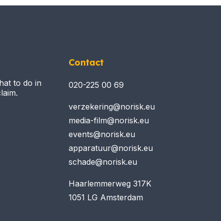
Contact
hat to do in
020-225 00 69
laim.
verzekering@norisk.eu
media-film@norisk.eu
events@norisk.eu
apparatuur@norisk.eu
schade@norisk.eu
Haarlemmerweg 317K
1051 LG Amsterdam