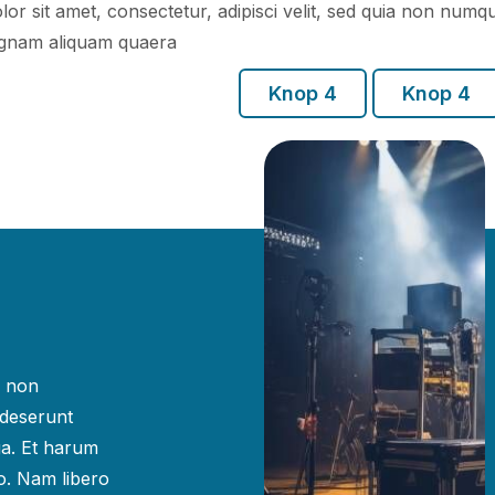
or sit amet, consectetur, adipisci velit, sed quia non num
agnam aliquam quaera
Knop 4
Knop 4
e non
a deserunt
ga. Et harum
io. Nam libero