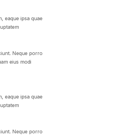
m, eaque ipsa quae
oluptatem
sciunt. Neque porro
quam eius modi
m, eaque ipsa quae
oluptatem
sciunt. Neque porro