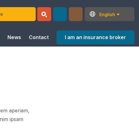
English
I am an insurance broker
News
Contact
 rem aperiam,
 enim ipsam