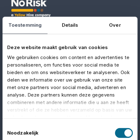
Toestemming
Details
Over
No Risk
– part of Yellow Hive – is the insurance
specialist for the events, entertainment, and film
industries. We provide tailored insurance
Deze website maakt gebruik van cookies
solutions to protect you against the specific risks
We gebruiken cookies om content en advertenties te
of your sector.
personaliseren, om functies voor social media te
bieden en om ons websiteverkeer te analyseren. Ook
delen we informatie over uw gebruik van onze site
LinkedIn
Facebook
met onze partners voor social media, adverteren en
analyse. Deze partners kunnen deze gegevens
combineren met andere informatie die u aan ze heeft
Chamber of Commerce​​​​​​​ number: 76751759
verstrekt of die ze hebben verzameld op basis van uw
AFM registration number
: 12016958
gebruik van hun services. U gaat akkoord met onze
cookies als u onze website blijft gebruiken.
Toestemmingsselectie
Noodzakelijk