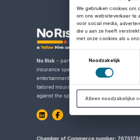
We gebruiken cookies om co
om ons websiteverkeer te a
voor social media, adverte
die u aan ze heeft verstrek
met onze cookies als u onze
Toestemmingsselectie
Noodzakelijk
No Risk
– part of Yellow Hive – is the
insurance specialist for the events,
entertainment, and film industries. We prov
tailored insurance solutions to protect you
against the specific risks of your sector.
Alleen noodzakelijke 
LinkedIn
Facebook
Chamber of Commerce​​​​​​​ number: 7675175