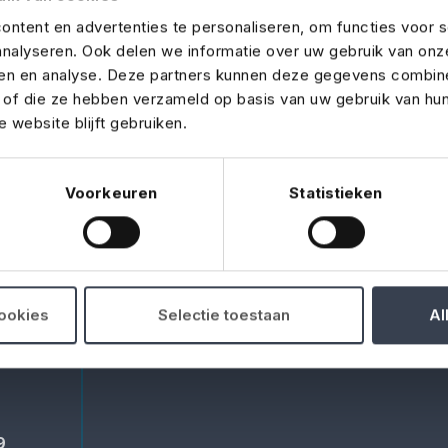
ntent en advertenties te personaliseren, om functies voor s
nalyseren. Ook delen we informatie over uw gebruik van onz
ren en analyse. Deze partners kunnen deze gegevens combin
t of die ze hebben verzameld op basis van uw gebruik van hu
Documents
Claims
 website blijft gebruiken.
Download our terms &
Find out w
conditions, IPID's, and
case of a c
other documents here.
Voorkeuren
Statistieken
ide
cookies
Selectie toestaan
Al
9