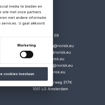
ocial media te bieden en
e site met onze partners
eren met andere informatie
n services. U gaat akkoord
Contact
hat to do in
020-225 00 69
laim.
Marketing
verzekering@norisk.eu
media-film@norisk.eu
events@norisk.eu
apparatuur@norisk.eu
schade@norisk.eu
le cookies toestaan
Haarlemmerweg 317K
1051 LG Amsterdam